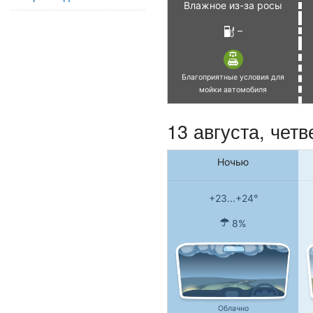
Влажное из-за росы
–
Благоприятные условия для
мойки автомобиля
13 августа, четв
Ночью
+23...+24°
8%
Облачно