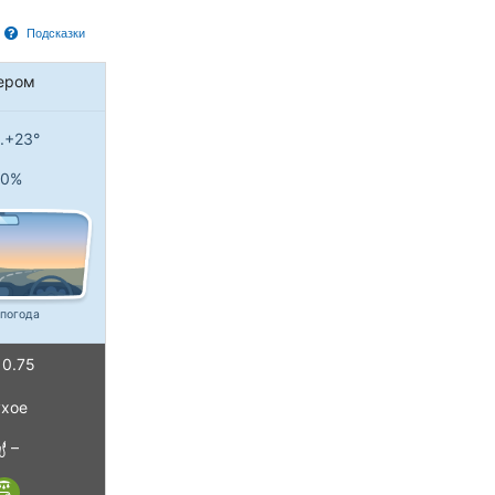
Подсказки
ером
..+23°
0%
 погода
0.75
хое
–