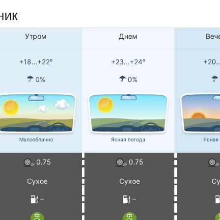
ник
Утром
Днем
Веч
+18...+22°
+23...+24°
+20.
0%
0%
Малооблачно
Ясная погода
Ясная
0.75
0.75
Сухое
Сухое
Су
–
–