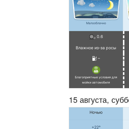
Малооблачно
0.6
Влажное из-за росы
–
Благоприятные условия для
мойки автомобиля
15 августа,
субб
Ночью
+22°