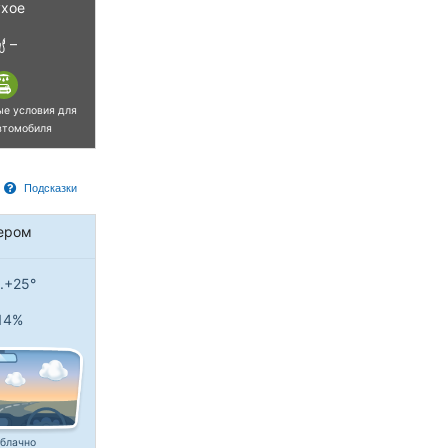
хое
–
ые условия для
втомобиля
Подсказки
ером
..+25°
14%
блачно