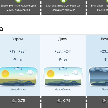
Благоприятные условия для
Благоприятные условия для
Благоприятн
мойки автомобиля
мойки автомобиля
мойки а
а
Утром
Днем
Веч
+19...+23°
+23...+24°
+23.
0%
3%
Малооблачно
Малооблачно
Пас
0.75
0.75