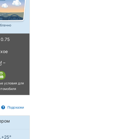
блачно
0.75
хое
–
ые условия для
втомобиля
Подсказки
ером
..+25°