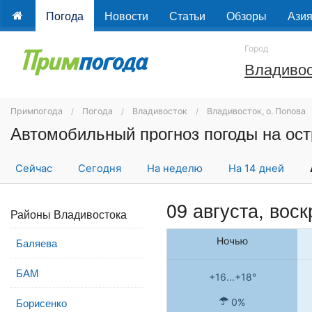
Погода
Новости
Статьи
Обзоры
Ази
Город
Владивос
Примпогода
Погода
Владивосток
Владивосток, о. Попова
Автомобильный прогноз погоды на ос
Сейчас
Сегодня
На неделю
На 14 дней
09 августа,
воск
Районы Владивостока
Ночью
Баляева
БАМ
+16...+18°
Борисенко
0%