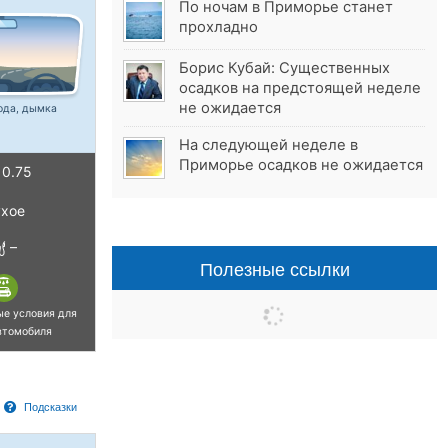
По ночам в Приморье станет
прохладно
Борис Кубай: Существенных
осадков на предстоящей неделе
не ожидается
ода, дымка
На следующей неделе в
Приморье осадков не ожидается
0.75
хое
–
Полезные ссылки
ые условия для
втомобиля
Подсказки