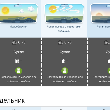
Малооблачно
Ясная погода с перистыми
Ясная пог
облаками
0.75
0.75
Сухое
Сухое
Су
–
–
Благоприятные условия для
Благоприятные условия для
Благоприятн
мойки автомобиля
мойки автомобиля
мойки а
едельник