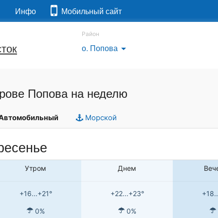
я
Инфо
Мобильный сайт
Район
ток
о. Попова
arrow_drop_down
трове Попова на неделю
Автомобильный
Морской
ресенье
Утром
Днем
Веч
+16...+21°
+22...+23°
+18.
0%
0%