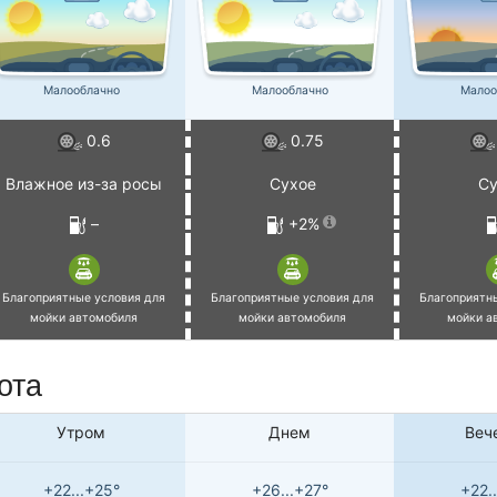
Малооблачно
Малооблачно
Малоо
0.6
0.75
Влажное из-за росы
Сухое
Су
–
+2%
Благоприятные условия для
Благоприятные условия для
Благоприятн
мойки автомобиля
мойки автомобиля
мойки а
ота
Утром
Днем
Веч
+22...+25°
+26...+27°
+22.