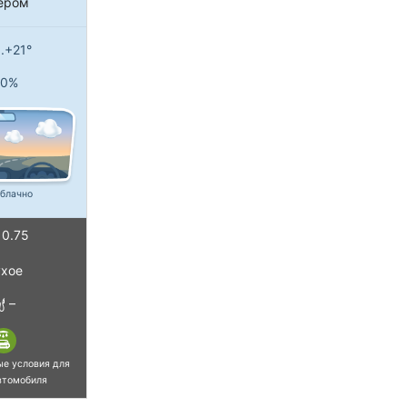
ером
..+21°
0%
блачно
0.75
хое
–
ые условия для
втомобиля