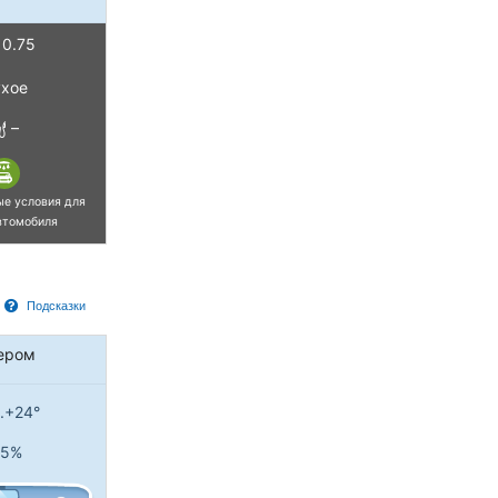
0.75
хое
–
ые условия для
втомобиля
Подсказки
ером
..+24°
5%