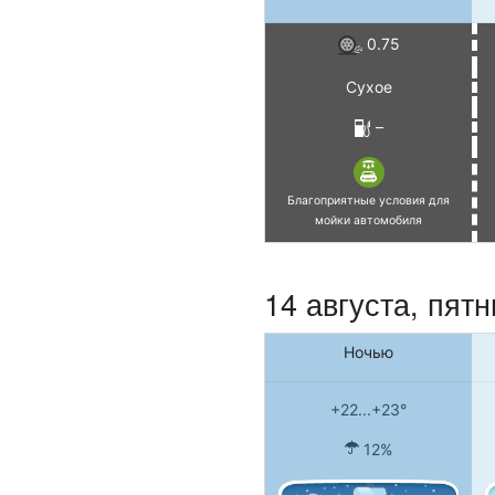
0.75
Сухое
–
Благоприятные условия для
мойки автомобиля
14 августа, пят
Ночью
+22...+23°
12%