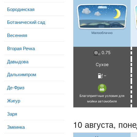
Бородинская
Ботанический сад
Малооблачно
Весенняя
Вторая Речка
0.75
Давыдова
Сухое
Дальхимпром
–
Де-Фриз
Благоприятные условия для
Жигур
мойки автомобиля
Заря
10 августа, пон
Змеинка