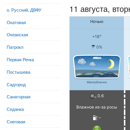
11 августа, втор
о. Русский, ДВФУ
Ночью
Окатовая
Океанская
+18°
Патрокл
0%
Первая Речка
Постышева
Малооблачно
Садгород
0.6
Санаторная
Влажное из-за росы
Седанка
–
Снеговая