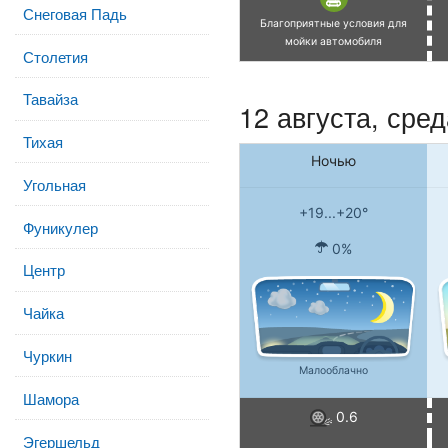
Снеговая Падь
Благоприятные условия для
мойки автомобиля
Столетия
Тавайза
12 августа, сред
Тихая
Ночью
Угольная
+19...+20°
Фуникулер
0%
Центр
Чайка
Чуркин
Малооблачно
Шамора
0.6
Эгершельд