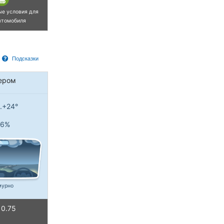
ые условия для
втомобиля
Подсказки
ером
..+24°
6%
мурно
0.75