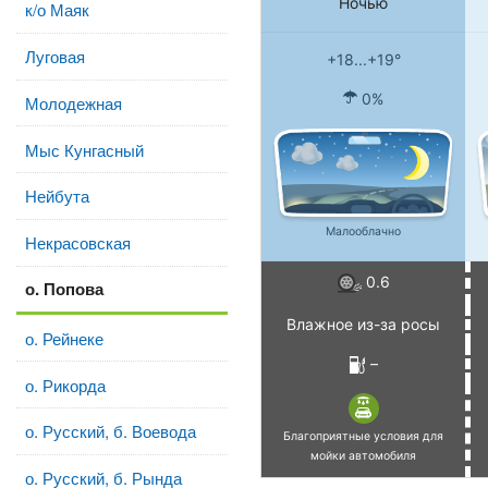
Ночью
к/о Маяк
Луговая
+18...+19°
0%
Молодежная
Мыс Кунгасный
Нейбута
Малооблачно
Некрасовская
0.6
о. Попова
Влажное из-за росы
о. Рейнеке
–
о. Рикорда
о. Русский, б. Воевода
Благоприятные условия для
мойки автомобиля
о. Русский, б. Рында