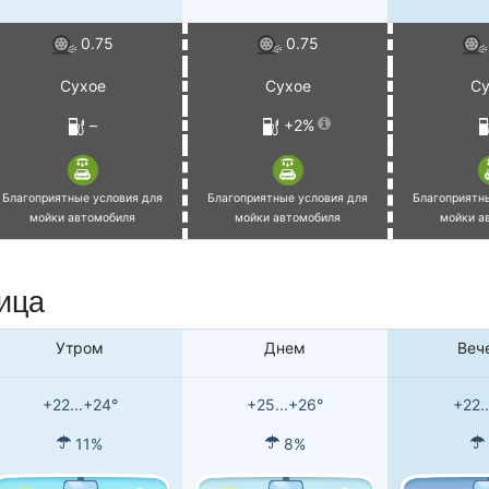
0.75
0.75
Сухое
Сухое
Су
–
+2%
Благоприятные условия для
Благоприятные условия для
Благоприятн
мойки автомобиля
мойки автомобиля
мойки а
ница
Утром
Днем
Веч
+22...+24°
+25...+26°
+22.
11%
8%