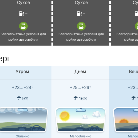
Сухое
Сухое
Су
–
–
Благоприятные условия для
Благоприятные условия для
Благоприятн
мойки автомобиля
мойки автомобиля
мойки а
ерг
Утром
Днем
Веч
+23...+24°
+25...+26°
+23.
9%
16%
Облачно
Малооблачно
Малоо