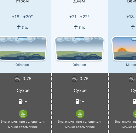
Утром
Днем
Веч
+18...+20°
+21...+22°
+18.
0%
0%
Облачно
Облачно
Малоо
0.75
0.75
Сухое
Сухое
Су
–
–
Благоприятные условия для
Благоприятные условия для
Благоприятн
мойки автомобиля
мойки автомобиля
мойки а