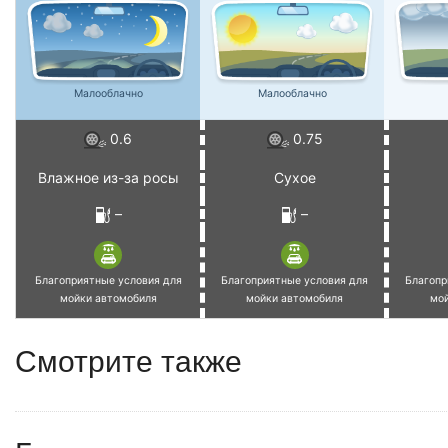
Малооблачно
Малооблачно
0.6
0.75
Влажное из-за росы
Сухое
–
–
Благоприятные условия для
Благоприятные условия для
Благопр
мойки автомобиля
мойки автомобиля
мо
Смотрите также