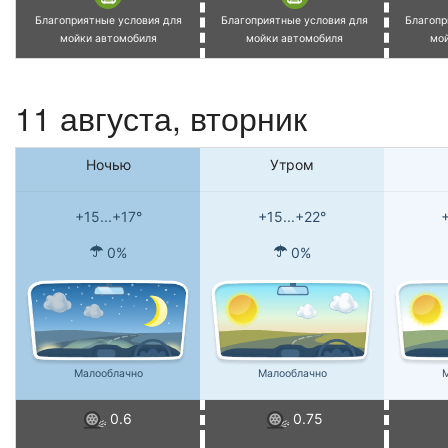
Благоприятные условия для
Благоприятные условия для
Благопр
мойки автомобиля
мойки автомобиля
мо
11 августа, вторник
Ночью
Утром
+15...+17°
+15...+22°
+
0%
0%
Малооблачно
Малооблачно
М
0.6
0.75