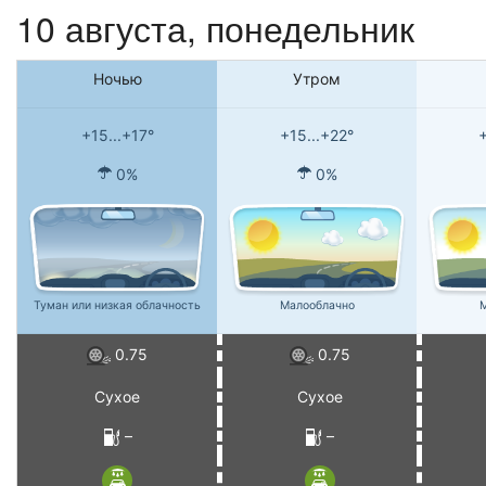
10 августа, понедельник
Ночью
Утром
+15...+17°
+15...+22°
+
0%
0%
Туман или низкая облачность
Малооблачно
М
0.75
0.75
Сухое
Сухое
–
–