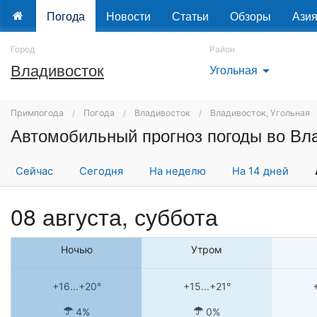
Погода
Новости
Статьи
Обзоры
Ази
Город
Район
Владивосток
Угольная
arrow_drop_down
Примпогода
Погода
Владивосток
Владивосток, Угольная
Сейчас
Сегодня
На неделю
На 14 дней
08 августа,
суббота
Ночью
Утром
+16...+20°
+15...+21°
4%
0%