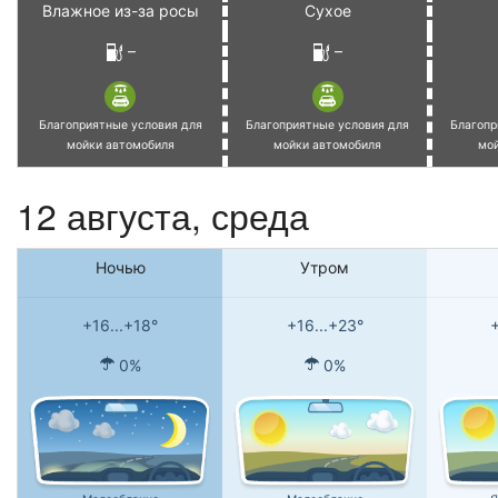
Влажное из-за росы
Сухое
–
–
Благоприятные условия для
Благоприятные условия для
Благопр
мойки автомобиля
мойки автомобиля
мо
12 августа, среда
Ночью
Утром
+16...+18°
+16...+23°
+
0%
0%