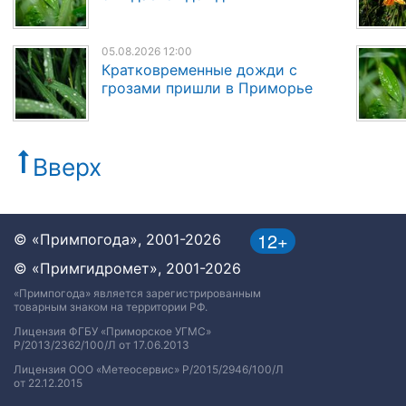
05.08.2026 12:00
Кратковременные дожди с
грозами пришли в Приморье
Вверх
12+
© «Примпогода», 2001-2026
© «Примгидромет», 2001-2026
«Примпогода» является зарегистрированным
товарным знаком на территории РФ.
Лицензия ФГБУ «Приморское УГМС»
Р/2013/2362/100/Л от 17.06.2013
Лицензия ООО «Метеосервис» Р/2015/2946/100/Л
от 22.12.2015