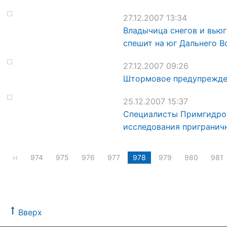
27.12.2007 13:34
Владычица снегов и вьюг
спешит на юг Дальнего В
27.12.2007 09:26
Штормовое предупрежде
25.12.2007 15:37
Специалисты Примгидром
исследования пригранич
‹‹
974
975
976
977
978
979
980
981
Вверх