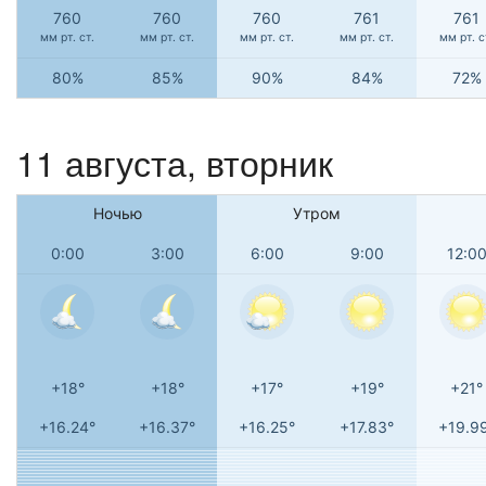
760
760
760
761
761
мм рт. ст.
мм рт. ст.
мм рт. ст.
мм рт. ст.
мм рт. с
80%
85%
90%
84%
72%
11 августа, вторник
Ночью
Утром
0:00
3:00
6:00
9:00
12:0
+18°
+18°
+17°
+19°
+21°
+16.24°
+16.37°
+16.25°
+17.83°
+19.9