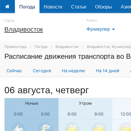
Погода
Новости
Статьи
Обзоры
Ази
Город
Район
Владивосток
Фуникулер
arrow_drop_down
Примпогода
Погода
Владивосток
Владивосток, Фуникулер
Расписание движения транспорта во В
Сейчас
Сегодня
На неделю
На 14 дней
06 августа, четверг
Ночью
Утром
0:00
3:00
6:00
9:00
12:0