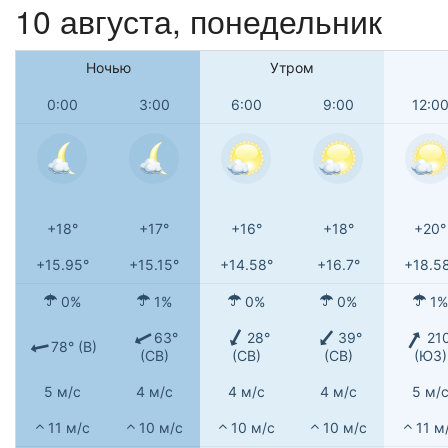
10 августа, понедельник
Ночью
Утром
0:00
3:00
6:00
9:00
12:0
+18°
+17°
+16°
+18°
+20°
+15.95°
+15.15°
+14.58°
+16.7°
+18.5
0%
1%
0%
0%
1%
63°
28°
39°
21
78° (В)
(СВ)
(СВ)
(СВ)
(ЮЗ)
5 м/с
4 м/с
4 м/с
4 м/с
5 м/
11 м/с
10 м/с
10 м/с
10 м/с
11 м