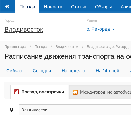
Погода
Новости
Статьи
Обзоры
Ази
Город
Район
Владивосток
о. Рикорда
arrow_drop_down
Примпогода
Погода
Владивосток
Владивосток, о. Рикорда
Расписание движения транспорта на о
Сейчас
Сегодня
На неделю
На 14 дней
Поезда, электрички
Междугородние автобус