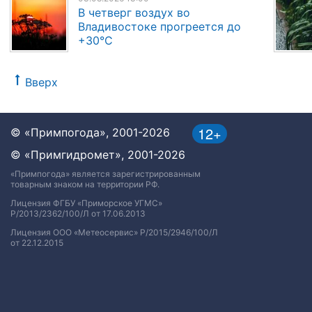
В четверг воздух во
Владивостоке прогреется до
+30°C
Вверх
12+
© «Примпогода», 2001-2026
© «Примгидромет», 2001-2026
«Примпогода» является зарегистрированным
товарным знаком на территории РФ.
Лицензия ФГБУ «Приморское УГМС»
Р/2013/2362/100/Л от 17.06.2013
Лицензия ООО «Метеосервис» Р/2015/2946/100/Л
от 22.12.2015