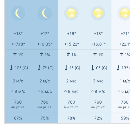
+18°
+17°
+16°
+18°
+21°
+17.18°
+16.35°
+15.22°
+16.81°
+22.1
1%
1%
1%
1%
1%
10° (С)
7° (С)
1° (С)
0° (С)
13° 
2 м/с
2 м/с
2 м/с
3 м/с
1 м/с
9 м/с
8 м/с
8 м/с
9 м/с
5 м/
760
760
760
760
760
мм рт. ст.
мм рт. ст.
мм рт. ст.
мм рт. ст.
мм рт. с
67%
75%
78%
72%
59%