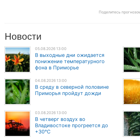
Поделитесь прогнозо
Новости
05.08.2026 13:00
В выходные дни ожидается
понижение температурного
фона в Приморье
04.08.2026 13:00
В среду в северной половине
Приморья пройдут дожди
03.08.2026 13:00
В четверг воздух во
Владивостоке прогреется до
+30°C