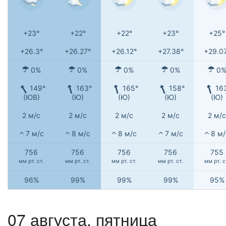
+23°
+22°
+22°
+23°
+25°
+26.3°
+26.27°
+26.12°
+27.38°
+29.0
0%
0%
0%
0%
0
149°
163°
165°
158°
16
(ЮВ)
(Ю)
(Ю)
(Ю)
(Ю)
2 м/с
2 м/с
2 м/с
2 м/с
2 м/с
7 м/с
8 м/с
8 м/с
7 м/с
8 м/
756
756
756
756
755
мм рт. ст.
мм рт. ст.
мм рт. ст.
мм рт. ст.
мм рт. с
96%
99%
99%
99%
95%
07 августа, пятница