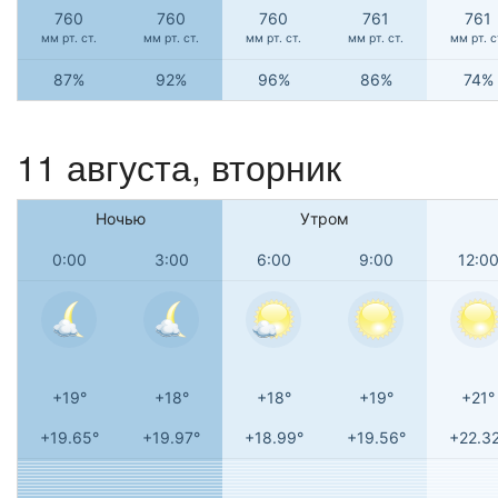
760
760
760
761
761
мм рт. ст.
мм рт. ст.
мм рт. ст.
мм рт. ст.
мм рт. с
87%
92%
96%
86%
74%
11 августа, вторник
Ночью
Утром
0:00
3:00
6:00
9:00
12:0
+19°
+18°
+18°
+19°
+21°
+19.65°
+19.97°
+18.99°
+19.56°
+22.3